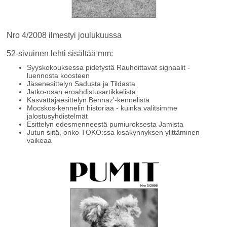
Nro 4/2008 ilmestyi joulukuussa
52-sivuinen lehti sisältää mm:
Syyskokouksessa pidetystä Rauhoittavat signaalit -
luennosta koosteen
Jäsenesittelyn Sadusta ja Tildasta
Jatko-osan eroahdistusartikkelista
Kasvattajaesittelyn Bennaz'-kennelistä
Mocskos-kennelin historiaa - kuinka valitsimme
jalostusyhdistelmät
Esittelyn edesmenneestä pumiuroksesta Jamista
Jutun siitä, onko TOKO:ssa kisakynnyksen ylittäminen
vaikeaa