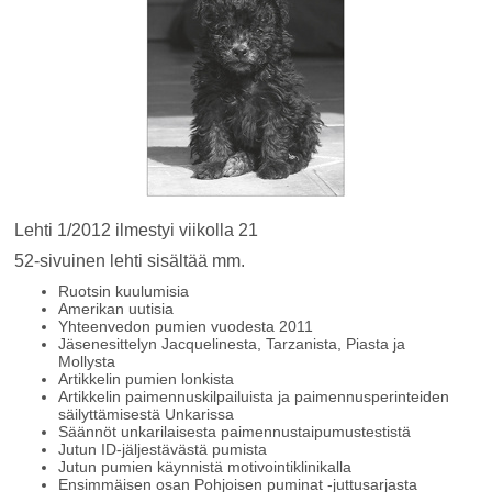
Lehti 1/2012 ilmestyi viikolla 21
52-sivuinen lehti sisältää mm.
Ruotsin kuulumisia
Amerikan uutisia
Yhteenvedon pumien vuodesta 2011
Jäsenesittelyn Jacquelinesta, Tarzanista, Piasta ja
Mollysta
Artikkelin pumien lonkista
Artikkelin paimennuskilpailuista ja paimennusperinteiden
säilyttämisestä Unkarissa
Säännöt unkarilaisesta paimennustaipumustestistä
Jutun ID-jäljestävästä pumista
Jutun pumien käynnistä motivointiklinikalla
Ensimmäisen osan Pohjoisen puminat -juttusarjasta