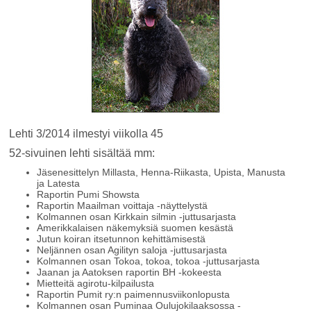
Lehti 3/2014 ilmestyi viikolla 45
52-sivuinen lehti sisältää mm:
Jäsenesittelyn Millasta, Henna-Riikasta, Upista, Manusta
ja Latesta
Raportin Pumi Showsta
Raportin Maailman voittaja -näyttelystä
​Kolmannen osan Kirkkain silmin -juttusarjasta
Amerikkalaisen näkemyksiä suomen kesästä
Jutun koiran itsetunnon kehittämisestä
Neljännen osan Agilityn saloja -juttusarjasta
Kolmannen osan Tokoa, tokoa, tokoa -juttusarjasta
Jaanan ja Aatoksen raportin BH -kokeesta
Mietteitä agirotu-kilpailusta
Raportin Pumit ry:n paimennusviikonlopusta
​Kolmannen osan Puminaa Oulujokilaaksossa -