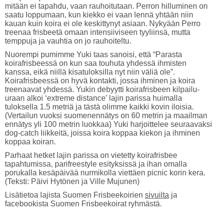
mitään ei tapahdu, vaan rauhoitutaan. Perron hilluminen on
saatu loppumaan, kun kiekko ei vaan lennä yhtään niin
kauan kuin koira ei ole keskittynyt asiaan. Nykyään Perro
treenaa frisbeetä omaan intensiiviseen tyyliinsä, mutta
temppuja ja vauhtia on jo rauhoiteltu.
Nuorempi pumimme Yuki taas sanoisi, että “Parasta
koirafrisbeessä on kun saa touhuta yhdessä ihmisten
kanssa, eikä niillä kisatuloksilla nyt niin väliä ole”.
Koirafrisbeessä on hyvä kontakti, jossa ihminen ja koira
treenaavat yhdessä. Yukin debyytti koirafrisbeen kilpailu-
uraan alkoi ‘extreme distance’ lajin parissa huimalla
tuloksella 1.5 metriä ja tästä olimme kaikki kovin iloisia.
(Vertailun vuoksi suomenennätys on 60 metrin ja maailman
ennätys yli 100 metrin luokkaa) Yuki harjoittelee seuraavaksi
dog-catch liikkeitä, joissa koira koppaa kiekon ja ihminen
koppaa koiran.
Parhaat hetket lajin parissa on vietetty koirafrisbee
tapahtumissa, parifreestyle esityksissä ja ihan omalla
porukalla kesäpäivää nurmikolla viettäen picnic korin kera.
(Teksti: Päivi Hytönen ja Ville Mujunen)
Lisätietoa lajista Suomen Frisbeekoirien
sivuilta
ja
facebookista Suomen Frisbeekoirat ryhmästä.