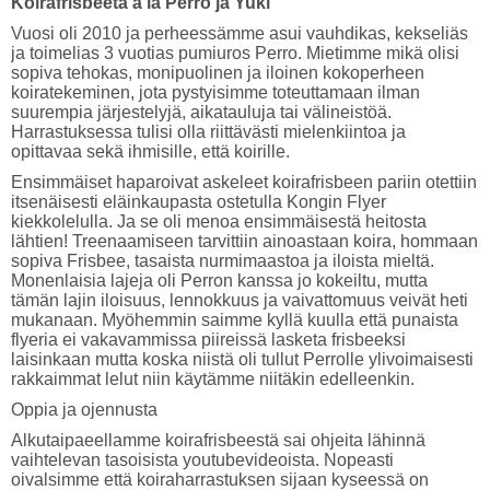
Koirafrisbeetä à la Perro ja Yuki
Vuosi oli 2010 ja perheessämme asui vauhdikas, kekseliäs
ja toimelias 3 vuotias pumiuros Perro. Mietimme mikä olisi
sopiva tehokas, monipuolinen ja iloinen kokoperheen
koiratekeminen, jota pystyisimme toteuttamaan ilman
suurempia järjestelyjä, aikatauluja tai välineistöä.
Harrastuksessa tulisi olla riittävästi mielenkiintoa ja
opittavaa sekä ihmisille, että koirille.
Ensimmäiset haparoivat askeleet koirafrisbeen pariin otettiin
itsenäisesti eläinkaupasta ostetulla Kongin Flyer
kiekkolelulla. Ja se oli menoa ensimmäisestä heitosta
lähtien! Treenaamiseen tarvittiin ainoastaan koira, hommaan
sopiva Frisbee, tasaista nurmimaastoa ja iloista mieltä.
Monenlaisia lajeja oli Perron kanssa jo kokeiltu, mutta
tämän lajin iloisuus, lennokkuus ja vaivattomuus veivät heti
mukanaan. Myöhemmin saimme kyllä kuulla että punaista
flyeria ei vakavammissa piireissä lasketa frisbeeksi
laisinkaan mutta koska niistä oli tullut Perrolle ylivoimaisesti
rakkaimmat lelut niin käytämme niitäkin edelleenkin.
Oppia ja ojennusta
Alkutaipaeellamme koirafrisbeestä sai ohjeita lähinnä
vaihtelevan tasoisista youtubevideoista. Nopeasti
oivalsimme että koiraharrastuksen sijaan kyseessä on