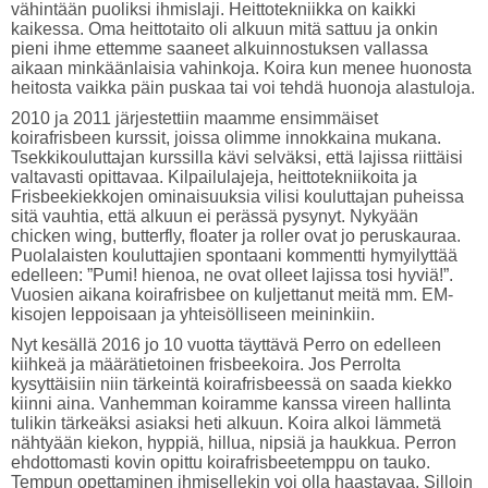
vähintään puoliksi ihmislaji. Heittotekniikka on kaikki
kaikessa. Oma heittotaito oli alkuun mitä sattuu ja onkin
pieni ihme ettemme saaneet alkuinnostuksen vallassa
aikaan minkäänlaisia vahinkoja. Koira kun menee huonosta
heitosta vaikka päin puskaa tai voi tehdä huonoja alastuloja.
2010 ja 2011 järjestettiin maamme ensimmäiset
koirafrisbeen kurssit, joissa olimme innokkaina mukana.
Tsekkikouluttajan kurssilla kävi selväksi, että lajissa riittäisi
valtavasti opittavaa. Kilpailulajeja, heittotekniikoita ja
Frisbeekiekkojen ominaisuuksia vilisi kouluttajan puheissa
sitä vauhtia, että alkuun ei perässä pysynyt. Nykyään
chicken wing, butterfly, floater ja roller ovat jo peruskauraa.
Puolalaisten kouluttajien spontaani kommentti hymyilyttää
edelleen: ”Pumi! hienoa, ne ovat olleet lajissa tosi hyviä!”.
Vuosien aikana koirafrisbee on kuljettanut meitä mm. EM-
kisojen leppoisaan ja yhteisölliseen meininkiin.
Nyt kesällä 2016 jo 10 vuotta täyttävä Perro on edelleen
kiihkeä ja määrätietoinen frisbeekoira. Jos Perrolta
kysyttäisiin niin tärkeintä koirafrisbeessä on saada kiekko
kiinni aina. Vanhemman koiramme kanssa vireen hallinta
tulikin tärkeäksi asiaksi heti alkuun. Koira alkoi lämmetä
nähtyään kiekon, hyppiä, hillua, nipsiä ja haukkua. Perron
ehdottomasti kovin opittu koirafrisbeetemppu on tauko.
Tempun opettaminen ihmisellekin voi olla haastavaa. Silloin